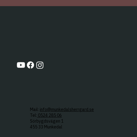
Mail:
info@munkedalsherrgard.se
Tel:
0524 285 06
Sörbygdsvägen 1
455 33 Munkedal