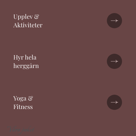
Upplev &
Aktiviteter
Hyr hela
herggårn
Yoga &
Fitness
Våra paket