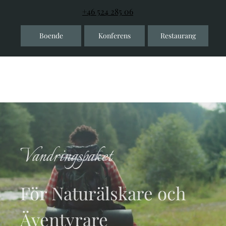
+46 524 285 06
Boende
Konferens
Restaurang
Vandringspaket
För Naturälskare och
Äventyrare