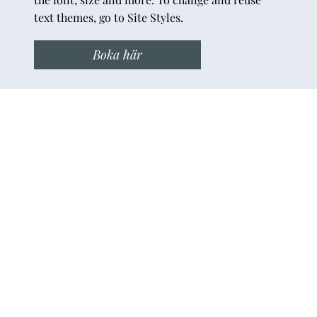
text themes, go to Site Styles.
Boka här
Fiskepaket
Add paragraph text. Click “Edit Text” to update