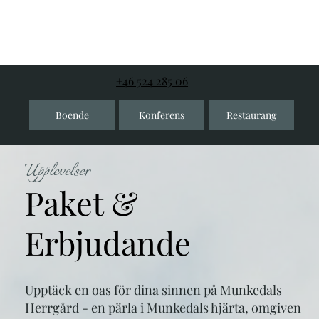
+46 524 285 06
Boende
Konferens
Restaurang
Upplevelser
Paket &
Erbjudande
Upptäck en oas för dina sinnen på Munkedals
Herrgård - en pärla i Munkedals hjärta, omgiven