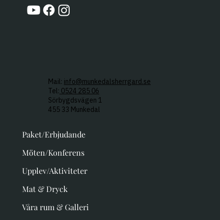
Mail:
info@munkedalsherrgard.se
Tel:
0524 285 06
Sörbygdsvägen 1
455 33 Munkedal
Paket/Erbjudande
Möten/Konferens
Upplev/Aktiviteter
Mat & Dryck
Våra rum & Galleri