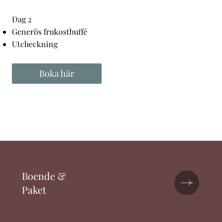
Dag 2
Generös frukostbuffé
Utcheckning
Boka här
Boende &
Paket