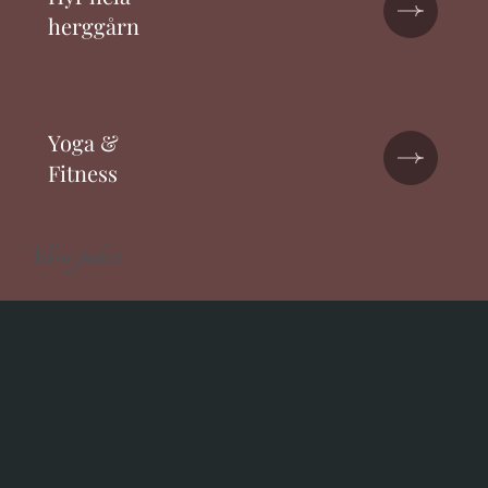
herggårn
Yoga &
Fitness
Våra paket