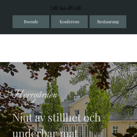
+46 524 285 06
Boende
Konferens
Restaurang
Herrgården
Njut av stillhet och
underbar mat