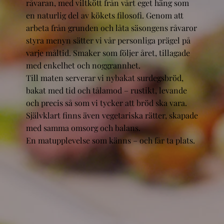
råvaran, med viltkött från vårt eget häng som
en naturlig del av kökets filosofi. Genom att
arbeta från grunden och låta säsongens råvaror
styra menyn sätter vi vår personliga prägel på
varje måltid. Smaker som följer året, tillagade
med enkelhet och noggrannhet.
Till maten serverar vi nybakat surdegsbröd,
bakat med tid och tålamod – rustikt, levande
och precis så som vi tycker att bröd ska vara.
Självklart finns även vegetariska rätter, skapade
med samma omsorg och balans.
En matupplevelse som känns – och får ta plats.