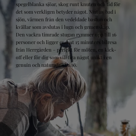
spegelblanka sjöar, skog runt knuten och tid för
det som verkligen betyder något. Njut av bad i
sjön, värmen från den vedeldade bastun och
kvällar som avslutas i lugn och gemenskap.
Den vackra timrade stugan rymmer upp till 16
personer och ligger endast 15 minuters bilresa
från Herrgården – perfekt för möten, en kick-
off eller för dig som vill fira något unikt i en
genuin och naturnära miljö.