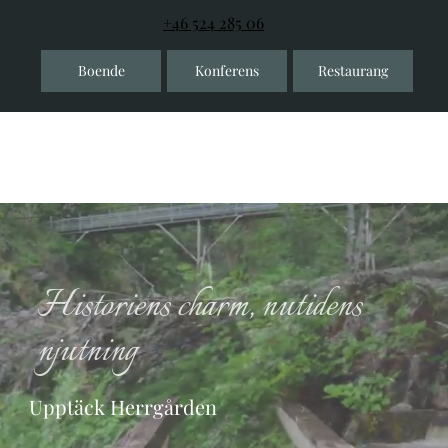
+46 524 285 06
Boende
Konferens
Restaurang
Historiens charm, nutidens
njutning
Upptäck Herrgården