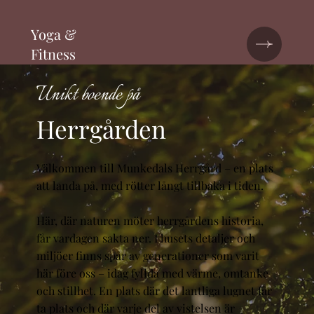
Yoga &
Fitness
Unikt boende på
Herrgården
Välkommen till Munkedals Herrgård – en plats
att landa på, med rötter långt tillbaka i tiden.
Här, där naturen möter herrgårdens historia,
får vardagen sakta ner. I husets detaljer och
miljöer finns spår av generationer som varit
här före oss – idag fyllda med värme, omtanke
och stillhet. En plats där det lantliga lugnet får
ta plats och där varje del av vistelsen är