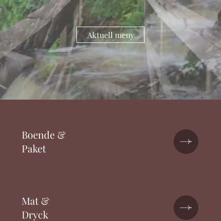
Aktuell meny
Boende &
Paket
Mat &
Dryck