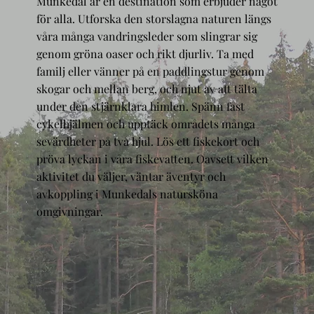
Munkedal är en destination som erbjuder något
för alla. Utforska den storslagna naturen längs
våra många vandringsleder som slingrar sig
genom gröna oaser och rikt djurliv. Ta med
familj eller vänner på en paddlingstur genom
skogar och mellan berg, och njut av att tälta
under den stjärnklara himlen. Spänn fast
cykelhjälmen och upptäck områdets många
sevärdheter på två hjul. Lös ett fiskekort och
pröva lyckan i våra fiskevatten. Oavsett vilken
aktivitet du väljer, väntar äventyr och
avkoppling i Munkedals natursköna
omgivningar.