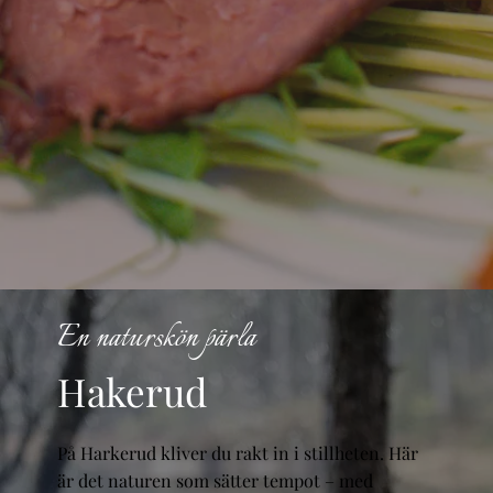
En naturskön pärla
Hakerud
På Harkerud kliver du rakt in i stillheten. Här
är det naturen som sätter tempot – med