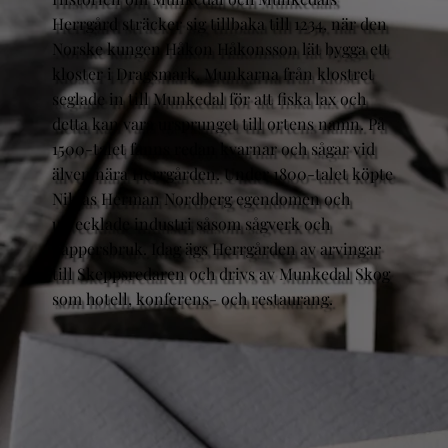
Herrgård sträcker sig tillbaka till 1234, när den
Norske kungen Håkon Håkonsson lät bygga ett
kloster i Dragsmark. Munkarna från klostret
seglade in till Munkedal för att fiska lax och
detta kan vara ursprunget till ortens namn. På
1500-talet fanns redan kvarnar och sågar vid
älven nära Herrgården. Under 1800-talet köpte
Niklas Herman Nordberg egendomen och
utvecklade industri såsom sågverk och
pappersbruk. Idag ägs Herrgården av arvingar
till Skeppsredaren och drivs av Munkedal Skog
som hotell, konferens- och restaurang.