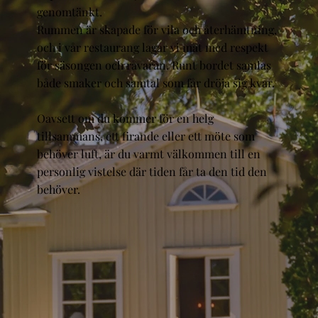
genomtänkt.
Rummen är skapade för vila och återhämtning,
och i vår restaurang lagar vi mat med respekt
för säsongen och råvaran. Runt bordet samlas
både smaker och samtal som får dröja sig kvar.
Oavsett om du kommer för en helg
tillsammans, ett firande eller ett möte som
behöver luft, är du varmt välkommen till en
personlig vistelse där tiden får ta den tid den
behöver.