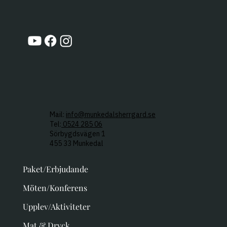
Mail:
info@munkedalsherrgard.se
Tel:
0524 285 06
Sörbygdsvägen 1
455 33 Munkedal
Paket/Erbjudande
Möten/Konferens
Upplev/Aktiviteter
Mat & Dryck