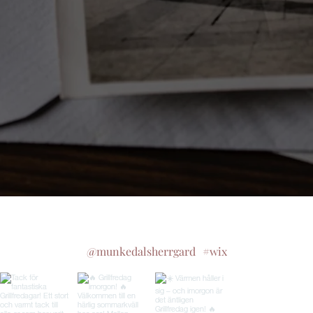
Follow us on Instagram
@munkedalsherrgard
#wix