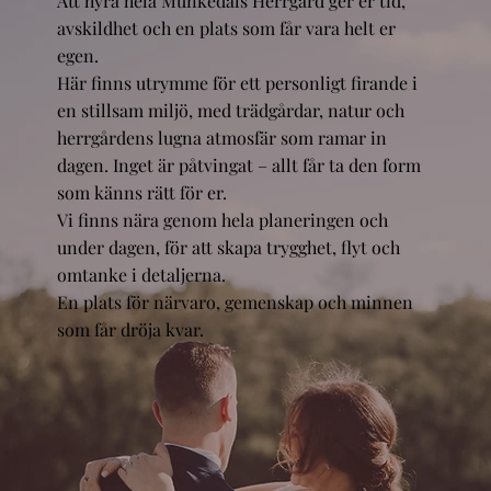
Att hyra hela Munkedals Herrgård ger er tid,
avskildhet och en plats som får vara helt er
egen.
Här finns utrymme för ett personligt firande i
en stillsam miljö, med trädgårdar, natur och
herrgårdens lugna atmosfär som ramar in
dagen. Inget är påtvingat – allt får ta den form
som känns rätt för er.
Vi finns nära genom hela planeringen och
under dagen, för att skapa trygghet, flyt och
omtanke i detaljerna.
En plats för närvaro, gemenskap och minnen
som får dröja kvar.