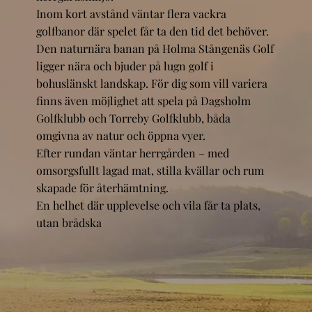
Inom kort avstånd väntar flera vackra
golfbanor där spelet får ta den tid det behöver.
Den naturnära banan på Holma Stångenäs Golf
ligger nära och bjuder på lugn golf i
bohuslänskt landskap. För dig som vill variera
finns även möjlighet att spela på Dagsholm
Golfklubb och Torreby Golfklubb, båda
omgivna av natur och öppna vyer.
Efter rundan väntar herrgården – med
omsorgsfullt lagad mat, stilla kvällar och rum
skapade för återhämtning.
En helhet där upplevelse och vila får ta plats,
utan brådska