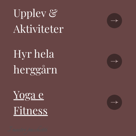
Upplev &
Aktiviteter
Hyr hela
herggårn
Yoga e
Fitness
I nostri pacchetti