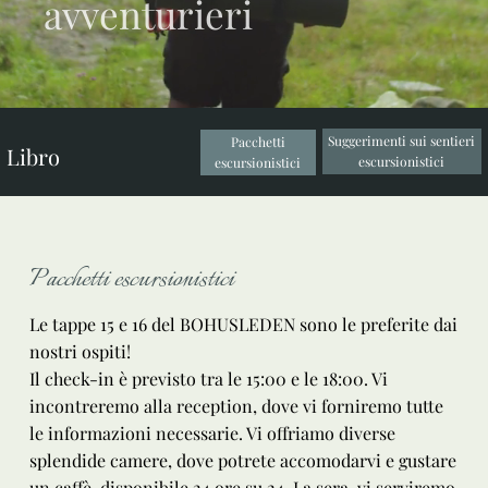
avventurieri
Suggerimenti sui sentieri
Pacchetti
Libro
escursionistici
escursionistici
Pacchetti escursionistici
Le tappe 15 e 16 del BOHUSLEDEN sono le preferite dai
nostri ospiti!
Il check-in è previsto tra le 15:00 e le 18:00. Vi
incontreremo alla reception, dove vi forniremo tutte
le informazioni necessarie. Vi offriamo diverse
splendide camere, dove potrete accomodarvi e gustare
un caffè, disponibile 24 ore su 24. La sera, vi serviremo