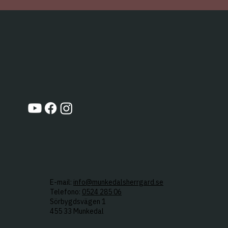
E-mail:
info@munkedalsherrgard.se
Telefono:
0524 285 06
Sörbygdsvägen 1
455 33 Munkedal