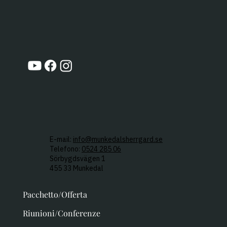
E-mail:
info@munkedalsherrgard.se
Telefono:
0524 285 06
Sörbygdsvägen 1
455 33 Munkedal
Pacchetto/Offerta
Riunioni/Conferenze