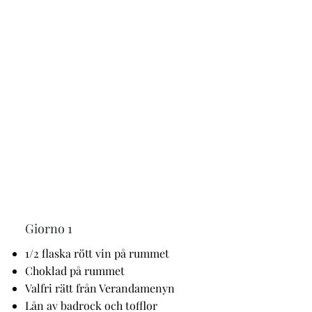
Pacchetto di caccia all'anatra
Giorno 1
1/2 flaska rött vin på rummet
Choklad på rummet
Valfri rätt från Verandamenyn
Lån av badrock och tofflor