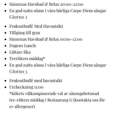
Sinnenas Havsbad & Relax 20:00-22:00
En god natts sömn i våra härliga Carpe Diem sängar
Giorno 2
Frukostbuffé Med Havsutsikt
Tillgång till gym
Sinnenas Havsbad & Relax 10:00-12:00
Dagens Lunch
Lättare fika
Trerätters middag*
En god natts sömn i våra härliga Carpe Diem sängar
Giorno 3
Frukostbuffé med havsutsikt
Utcheckning 11:00
*Kökets välkomponerade val av säsongsbetonad
tre-rätters middag i Restaurang G (kontakta oss för
ev allergener)