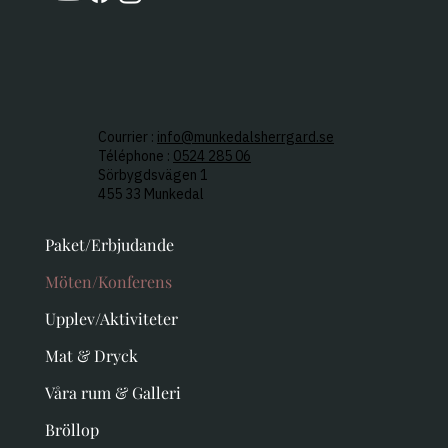
Courrier :
info@munkedalsherrgard.se
Téléphone :
0524 285 06
Sörbygdsvägen 1
455 33 Munkedal
Paket/Erbjudande
Möten/Konferens
Upplev/Aktiviteter
Mat & Dryck
Våra rum & Galleri
Bröllop